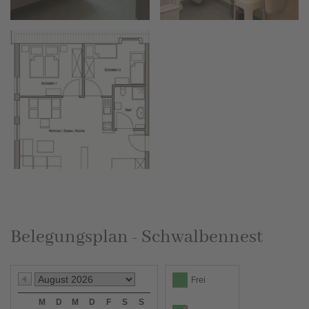
vergrößern
Belegungsplan - Schwalbennest
Frei
M
D
M
D
F
S
S