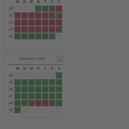
M
D
M
D
F
S
S
40
1
2
3
4
41
5
6
7
8
9
10
11
42
12
13
14
15
16
17
18
43
19
20
21
22
23
24
25
44
26
27
28
29
30
31
November 2026
M
D
M
D
F
S
S
44
1
45
2
3
4
5
6
7
8
46
9
10
11
12
13
14
15
47
16
17
18
19
20
21
22
48
23
24
25
26
27
28
29
49
30