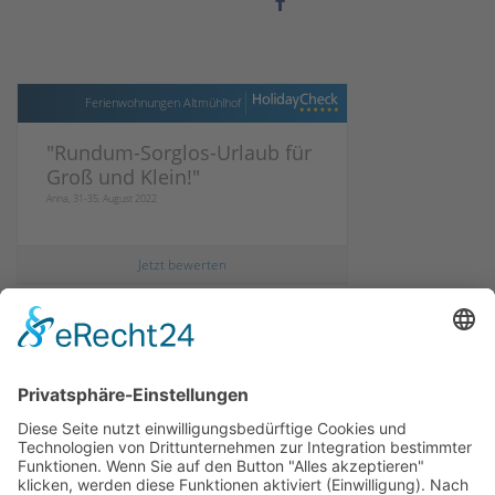
Ferienwohnungen Altmühlhof
"
Rundum-Sorglos-Urlaub für
Groß und Klein!
"
Anna, 31-35, August 2022
Jetzt bewerten