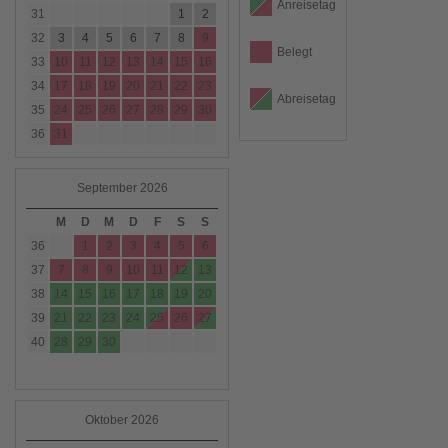
Anreisetag
31
1
2
32
3
4
5
6
7
8
9
Belegt
33
10
11
12
13
14
15
16
34
17
18
19
20
21
22
23
Abreisetag
35
24
25
26
27
28
29
30
36
31
September 2026
M
D
M
D
F
S
S
36
1
2
3
4
5
6
37
7
8
9
10
11
12
13
38
14
15
16
17
18
19
20
39
21
22
23
24
25
26
27
40
28
29
30
Oktober 2026