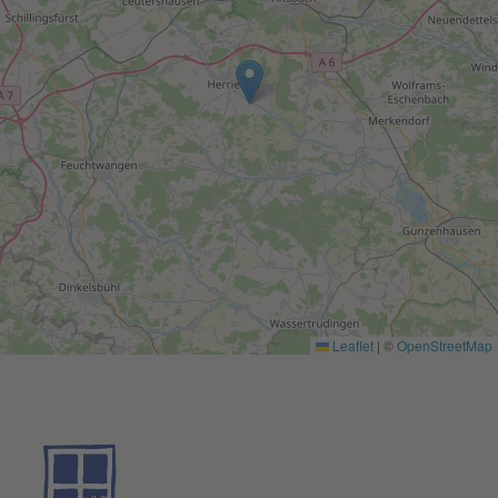
Leaflet
|
©
OpenStreetMap