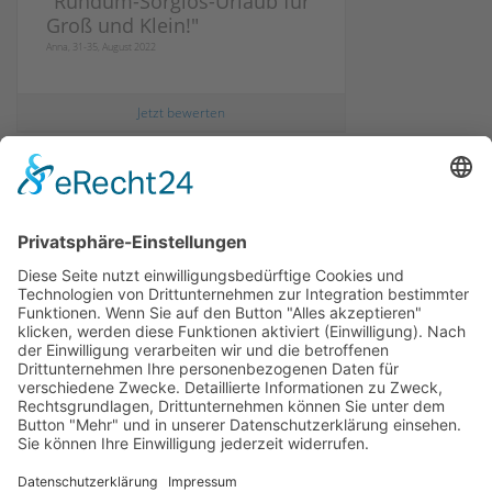
"
Rundum-Sorglos-Urlaub für
Groß und Klein!
"
Anna, 31-35, August 2022
Jetzt bewerten